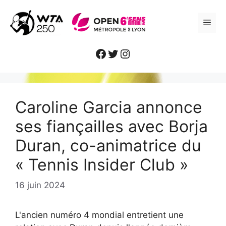
Aller
au
ME
contenu
Facebook
Twitter
Instagram
Caroline Garcia annonce
ses fiançailles avec Borja
Duran, co-animatrice du
« Tennis Insider Club »
16 juin 2024
L'ancien numéro 4 mondial entretient une