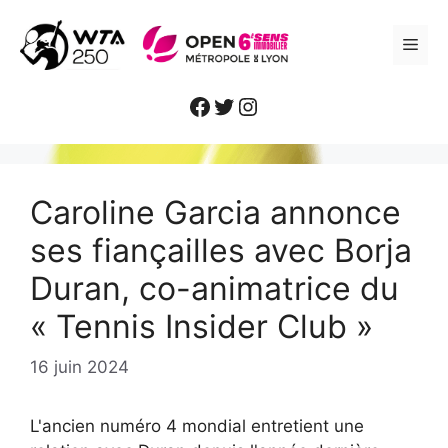
Aller
au
ME
contenu
Facebook
Twitter
Instagram
Caroline Garcia annonce
ses fiançailles avec Borja
Duran, co-animatrice du
« Tennis Insider Club »
16 juin 2024
L'ancien numéro 4 mondial entretient une