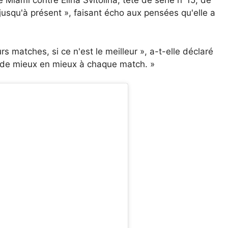
de Miami contre Elina Svitolina, tête de série n°15, de
jusqu'à présent », faisant écho aux pensées qu'elle a
s matches, si ce n'est le meilleur », a-t-elle déclaré
er de mieux en mieux à chaque match. »