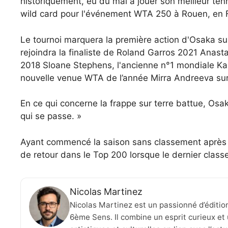
historiquement, eu du mal à jouer son meilleur tenn
wild card pour l'événement WTA 250 à Rouen, en Fr
Le tournoi marquera la première action d'Osaka sur
rejoindra la finaliste de Roland Garros 2021 Anas
2018 Sloane Stephens, l'ancienne n°1 mondiale Kar
nouvelle venue WTA de l’année Mirra Andreeva sur 
En ce qui concerne la frappe sur terre battue, Osak
qui se passe. »
Ayant commencé la saison sans classement après 
de retour dans le Top 200 lorsque le dernier cla
Nicolas Martinez
Nicolas Martinez est un passionné d’éditio
6ème Sens. Il combine un esprit curieux et 