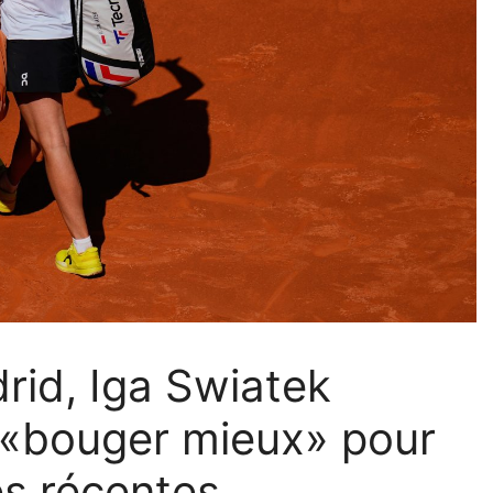
rid, Iga Swiatek
«bouger mieux» pour
és récentes