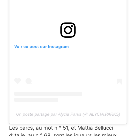
Voir ce post sur Instagram
Un poste partagé par Alycia Parks (@ ALYCIA.PARKS)
Les parcs, au mot n ° 51, et Mattia Bellucci
d’Italie, au n ° 68, sont les joueurs les mieux