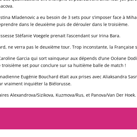
nacova.
ristina Mladenovic a eu besoin de 3 sets pour s’imposer face à Miha
eprendre dans le deuxième puis de dérouler dans le troisième.
ssesse Stéfanie Voegele prenait l’ascendant sur Irina Bara.
d, ne verra pas le deuxième tour. Trop inconstante, la Française s’
 Caroline Garcia qui sort vainqueur aux dépends d’une Océane Dodin
e troisième set pour conclure sur sa huitième balle de match !
anadienne Eugénie Bouchard était aux prises avec Aliaksandra Sasn
 vraiment inquiéter la Biélorusse.
paires Alexandrova/Sizikova, Kuzmova/Rus, et Panova/Van Der Hoek.