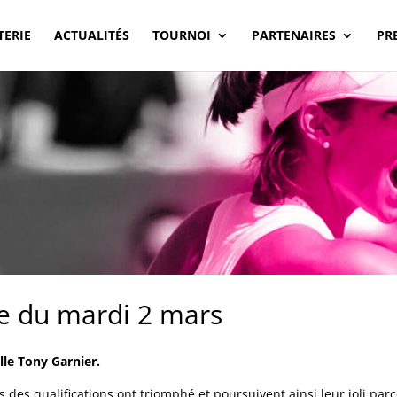
TERIE
ACTUALITÉS
TOURNOI
PARTENAIRES
PR
ée du mardi 2 mars
lle Tony Garnier.
des qualifications ont triomphé et poursuivent ainsi leur joli parco